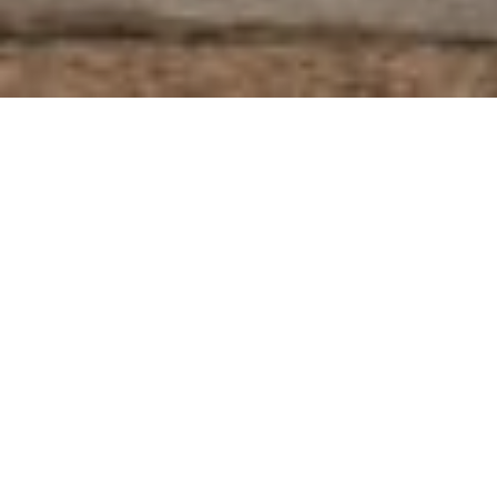
Wir freuen uns riesig auf
Egal, welche Fragen oder
Boa Vista wartet schon v
Ih