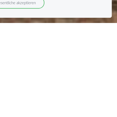
sentliche akzeptieren
t Herzblut dabei, Ihnen so
!
e uns einfach eine E-Mail
!
 können es kaum erwarten,
en!