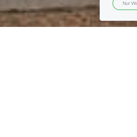
Nur We
Kontakt & Buchungen
 Ihre Nachricht und sind stets mi
schnell wie möglich zu antworten
 Wünsche Sie haben – schreiben Si
oder WhatsApp. Wir sind für Sie da
oller Vorfreude auf Sie – und wir
nen diese traumhafte Insel zu zeig