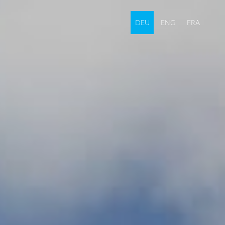
DEU
ENG
FRA